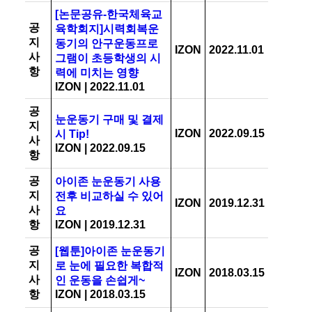
[논문공유-한국체육교
공
육학회지]시력회복운
지
동기의 안구운동프로
IZON
2022.11.01
사
그램이 초등학생의 시
항
력에 미치는 영향
IZON
|
2022.11.01
공
눈운동기 구매 및 결제
지
IZON
2022.09.15
시 Tip!
사
IZON
|
2022.09.15
항
공
아이존 눈운동기 사용
지
전후 비교하실 수 있어
IZON
2019.12.31
사
요
항
IZON
|
2019.12.31
공
[웹툰]아이존 눈운동기
지
로 눈에 필요한 복합적
IZON
2018.03.15
사
인 운동을 손쉽게~
항
IZON
|
2018.03.15