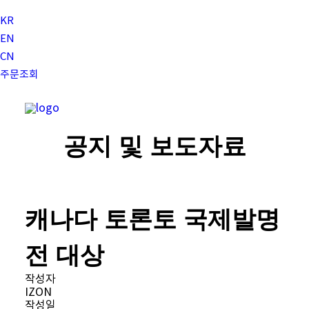
KR
EN
CN
주문조회
공지 및 보도자료
아이존 눈운동기(퍼스널스코프)
눈운동기
캐나다 토론토 국제발명
아이존에 대하여
눈운동의 원리
전 대상
상담문의
작성자
사용후기
IZON
구매하기
작성일