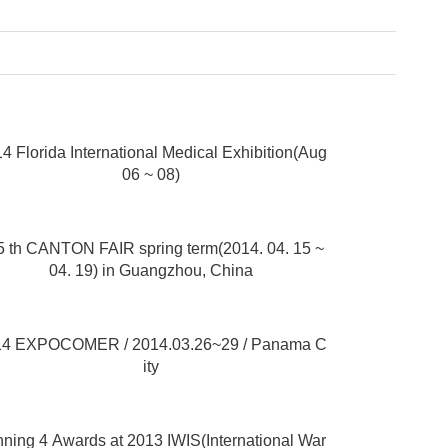
4 Florida International Medical Exhibition(Aug
06 ~ 08)
5 th CANTON FAIR spring term(2014. 04. 15 ~
04. 19) in Guangzhou, China
14 EXPOCOMER / 2014.03.26~29 / Panama C
ity
ning 4 Awards at 2013 IWIS(International War