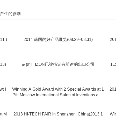
视力产生的影响
11 )
2014 韩国的好产品展览(08.29~08.31)
201
13)
恭贺！ IZON已被指定有前途的出口公司
11
w) i
Winning A Gold Award with 2 Special Awards at 1
20
7th Moscow International Salon of Inventions and
Innovation
at M
2013 HI-TECH FAIR in Shenzhen, China(2013.1
Win