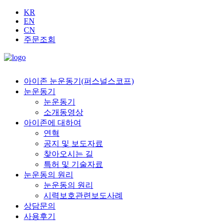
KR
EN
CN
주문조회
아이존 눈운동기(퍼스널스코프)
눈운동기
눈운동기
소개동영상
아이존에 대하여
연혁
공지 및 보도자료
찾아오시는 길
특허 및 기술자료
눈운동의 원리
눈운동의 원리
시력보호관련보도사례
상담문의
사용후기