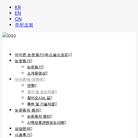
KR
EN
CN
주문조회
아이존 눈운동기(퍼스널스코프)
눈운동기
눈운동기
소개동영상
아이존에 대하여
연혁
공지 및 보도자료
찾아오시는 길
특허 및 기술자료
눈운동의 원리
눈운동의 원리
시력보호관련보도사례
상담문의
사용후기