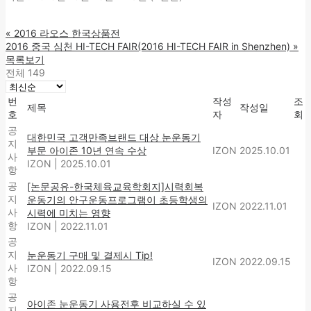
«
2016 라오스 한국상품전
2016 중국 심천 HI-TECH FAIR(2016 HI-TECH FAIR in Shenzhen)
»
목록보기
전체 149
번
작성
조
제목
작성일
호
자
회
공
대한민국 고객만족브랜드 대상 눈운동기
지
부문 아이존 10년 연속 수상
IZON
2025.10.01
사
IZON
|
2025.10.01
항
공
[논문공유-한국체육교육학회지]시력회복
지
운동기의 안구운동프로그램이 초등학생의
IZON
2022.11.01
사
시력에 미치는 영향
항
IZON
|
2022.11.01
공
지
눈운동기 구매 및 결제시 Tip!
IZON
2022.09.15
사
IZON
|
2022.09.15
항
공
아이존 눈운동기 사용전후 비교하실 수 있
지