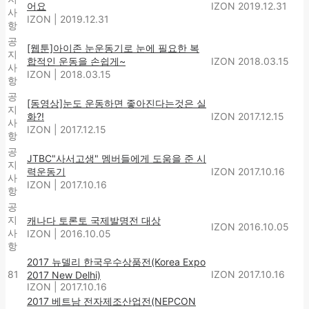
어요
IZON
2019.12.31
사
IZON
|
2019.12.31
항
공
[웹툰]아이존 눈운동기로 눈에 필요한 복
지
합적인 운동을 손쉽게~
IZON
2018.03.15
사
IZON
|
2018.03.15
항
공
[동영상]눈도 운동하면 좋아진다는것은 실
지
화?!
IZON
2017.12.15
사
IZON
|
2017.12.15
항
공
JTBC"사서고생" 멤버들에게 도움을 준 시
지
력운동기
IZON
2017.10.16
사
IZON
|
2017.10.16
항
공
지
캐나다 토론토 국제발명전 대상
IZON
2016.10.05
사
IZON
|
2016.10.05
항
2017 뉴델리 한국우수상품전(Korea Expo
81
IZON
2017.10.16
2017 New Delhi)
IZON
|
2017.10.16
2017 베트남 전자제조산업전(NEPCON