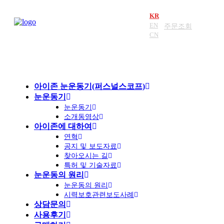
KR
EN
주문조회
CN
아이존 눈운동기(퍼스널스코프)
눈운동기
눈운동기
소개동영상
아이존에 대하여
연혁
공지 및 보도자료
찾아오시는 길
특허 및 기술자료
눈운동의 원리
눈운동의 원리
시력보호관련보도사례
상담문의
사용후기