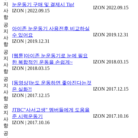
지
눈운동기 구매 및 결제시 Tip!
IZON
2022.09.15
사
IZON
|
2022.09.15
항
공
아이존 눈운동기 사용전후 비교하실
지
IZON
2019.12.31
수 있어요
사
IZON
|
2019.12.31
항
공
[웹툰]아이존 눈운동기로 눈에 필요
지
IZON
2018.03.15
한 복합적인 운동을 손쉽게~
사
IZON
|
2018.03.15
항
공
[동영상]눈도 운동하면 좋아진다는것
지
IZON
2017.12.15
은 실화?!
사
IZON
|
2017.12.15
항
공
JTBC"사서고생" 멤버들에게 도움을
지
IZON
2017.10.16
준 시력운동기
사
IZON
|
2017.10.16
항
공