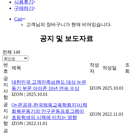
사용후기
구매하기
Cart
고객님의 장바구니가 현재 비어있습니다.
공지 및 보도자료
전체 149
번
작성
조
제목
작성일
호
자
회
공
대한민국 고객만족브랜드 대상 눈운
지
IZON
2025.10.01
동기 부문 아이존 10년 연속 수상
사
IZON
|
2025.10.01
항
공
[논문공유-한국체육교육학회지]시력
지
회복운동기의 안구운동프로그램이
IZON
2022.11.01
사
초등학생의 시력에 미치는 영향
항
IZON
|
2022.11.01
공